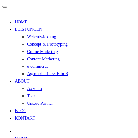
HOME
LEISTUNGEN
Webentwicklung
Concept & Prototyping
Online Marketing
Content Marketing
e-commerce
Agenturbusiness B to B
ABOUT
Axxento
Team
Unsere Partner
BLOG
KONTAKT