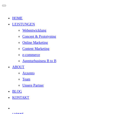
HOME
LEISTUNGEN
Webentwicklung
Concept & Prototyping
Online Marketing
Content Marketing
e-commerce
Agenturbusiness B to B
ABOUT
Axxento
Team
Unsere Partner
BLOG
KONTAKT